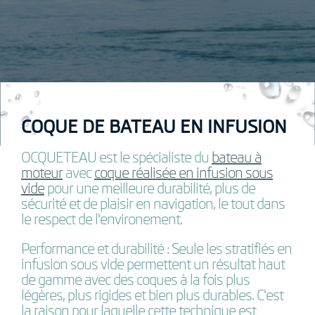
COQUE DE BATEAU EN INFUSION
OCQUETEAU est le spécialiste du
bateau à
moteur
avec
coque réalisée en infusion sous
vide
pour une meilleure durabilité, plus de
sécurité et de plaisir en navigation, le tout dans
le respect de l'environement.
Performance et durabilité :
Seule les stratifiés en
infusion sous vide permettent un résultat haut
de gamme avec des coques à la fois plus
légères, plus rigides et bien plus durables. C'est
la raison pour laquelle cette technique est