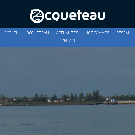
ACCUEIL
OCQUETEAU
ACTUALITÉS
NOS GAMMES
RÉSEAU
CONTACT