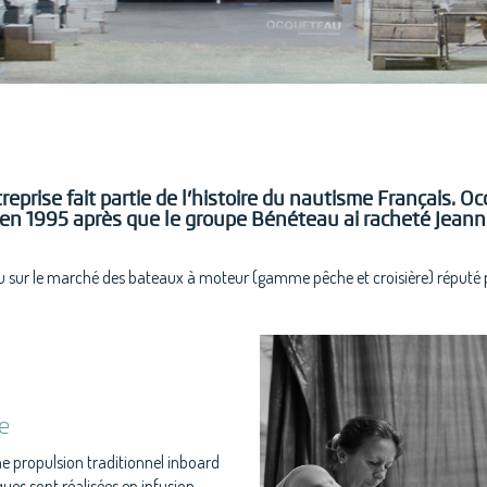
prise fait partie de l’histoire du nautisme Français. O
é en 1995 après que le groupe Bénéteau ai racheté Jean
 sur le marché des bateaux à moteur (gamme pêche et croisière) réputé pou
e
e propulsion traditionnel inboard
ues sont réalisées en infusion.