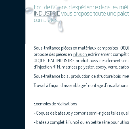
Fort de 60 ans d'expérience dans les méti
INDUSTRIE
vous propose toute une palette
complètes.
Sous-traitance pièces en matériaux composites : OCQ
propose des pièces en
infusion
extrêmement compétitive
OCQUETEAU INDUSTRIE produit aussi des éléments en c
d'injection RTM, matrices polyester, epoxy, verre, carbo
Sous-traitance bois : production de structure bois, m
Travail à façon d'assemblage/montage d'installations
Exemples de réalisations :
- Coques de bateaux y compris semi-rigides telles qu
- bateau complet à l'unité ou en petite série pour util