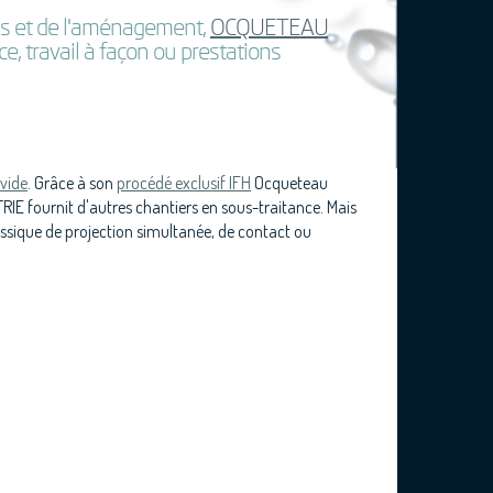
bois et de l'aménagement,
OCQUETEAU
e, travail à façon ou prestations
 vide
. Grâce à son
procédé exclusif IFH
Ocqueteau
IE fournit d'autres chantiers en sous-traitance. Mais
ique de projection simultanée, de contact ou