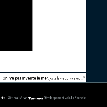
®
, juste la vie qui va avec ...
On n'a pas inventé la mer
 site
- Site réalisé par
Développement web, La Rochelle