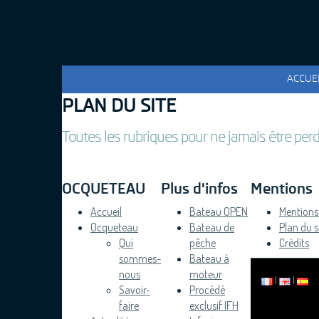
ACCUE
PLAN DU SITE
Toutes les rubriques pour ne jamais être per
OCQUETEAU
Plus d'infos
Mentions
Accueil
Bateau OPEN
Mentions 
Ocqueteau
Bateau de
Plan du s
Qui
pêche
Crédits
sommes-
Bateau à
nous
moteur
|
|
Savoir-
Procédé
faire
exclusif IFH