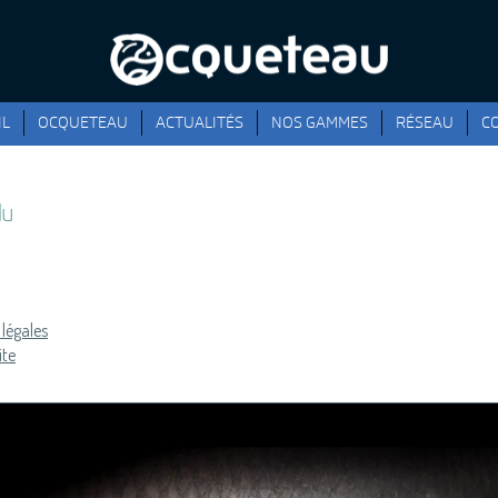
IL
OCQUETEAU
ACTUALITÉS
NOS GAMMES
RÉSEAU
C
du
légales
ite