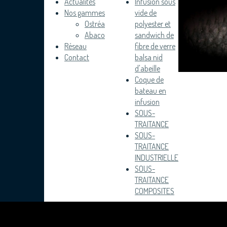
Actualités
Infusion sous
Nos gammes
vide de
Ostréa
polyester et
Abaco
sandwich de
Réseau
fibre de verre
Contact
balsa nid
d'abeille
Coque de
bateau en
infusion
SOUS-
TRAITANCE
SOUS-
TRAITANCE
INDUSTRIELLE
SOUS-
TRAITANCE
COMPOSITES