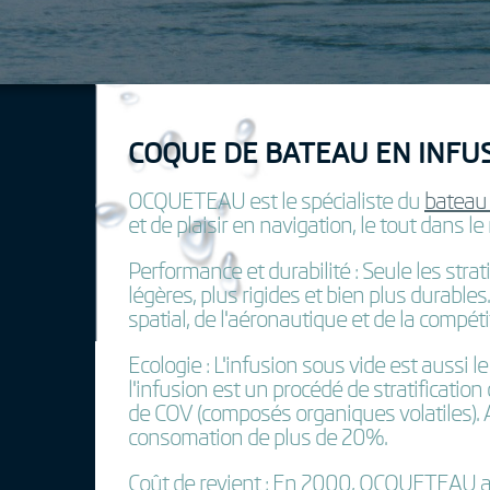
COQUE DE BATEAU EN INFU
OCQUETEAU est le spécialiste du
bateau
et de plaisir en navigation, le tout dans l
Performance et durabilité :
Seule les stra
légères, plus rigides et bien plus durable
spatial, de l'aéronautique et de la compéti
Ecologie :
L'infusion sous vide est aussi 
l'infusion est un procédé de stratificatio
de COV (composés organiques volatiles). 
consomation de plus de 20%.
Coût de revient :
En 2000, OCQUETEAU a mis