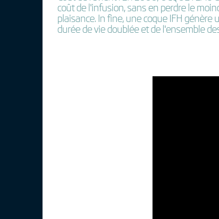
coût de l'infusion, sans en perdre le moi
plaisance. In fine, une coque IFH génère u
durée de vie doublée et de l'ensemble de