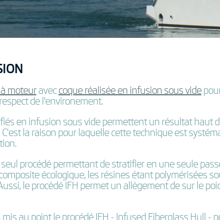
SION
 à moteur
avec
coque réalisée en infusion sous vide
pour
e respect de l'environement.
tifiés en infusion sous vide permettent un résultat haut
s. C'est la raison pour laquelle cette technique est sys
tion.
le seul procédé permettant de stratifier en une seule pa
n composite écologique, les résines étant polymérisées so
Aussi, le procédé IFH permet un allègement de sur le poi
 au point le procédé IFH - Infused Fiberglass Hull - p