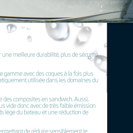
 une meilleure durabilité, plus de sécurité
 de gamme avec des coques à la fois plus
tématiquement utilisée dans les domaines du
sse des composites en sandwich. Aussi,
us vide donc avec de très faible émission
ds lège du bateau et une réduction de
ermettant de réduire sensiblement le