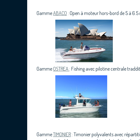
Gamme
ABACO
: Open à moteur hors-bord de 5 à 6.5 m
Gamme
OSTREA
: Fishing avec pilotine centrale tradd
Gamme
TIMONIER
: Timonier polyvalents avec répartit