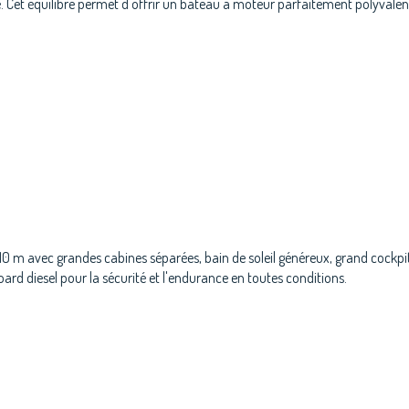
. Cet équilibre permet d'offrir un bateau à moteur parfaitement polyvalent, 
 10 m avec grandes cabines séparées, bain de soleil généreux, grand cockpit
oard diesel pour la sécurité et l'endurance en toutes conditions.