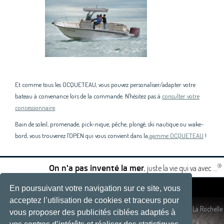
Et comme tous les OCQUETEAU, vous pouvez personaliser/adapter votre
bateau à convenance lors de la commande. N'hésitez pas à
consulter votre
concessionnaire
.
Bain de soleil, promenade, pick-nique, pêche, plongé, ski nautique ou wake-
bord, vous trouverez l'OPEN qui vous convient dans la
gamme OCQUETEAU
!
®
, juste la vie qui va avec ...
On n'a pas inventé la mer
En poursuivant votre navigation sur ce site, vous
|
|
acceptez l’utilisation de cookies et traceurs pour
Plan du site
- Site réalisé par
Développement web, La Rochelle
vous proposer des publicités ciblées adaptés à