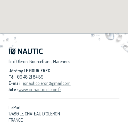
IØ NAUTIC
Ile d'Oléron, Bourcefranc, Marennes
Jérémy LE GOURIEREC
Tél :
06 48 21 84 89
E-mail :
ionauticoleron@gmail.com
Site :
www.io-nautic-oleron.fr
Le Port
17480 LE CHATEAU D'OLERON
FRANCE