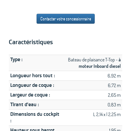
Contacter votre concessionnaire
Caractéristiques
Type :
Bateau de plaisance T-Top -
à
moteur Inboard diesel
Longueur hors tout :
6,92 m
Longueur de coque :
6,72 m
Largeur de coque :
2,65 m
Tirant d'eau :
0,83 m
Dimensions du cockpit
L 2,14 x l 2,25 m
:
Hauteur sous barrot
1,95 m