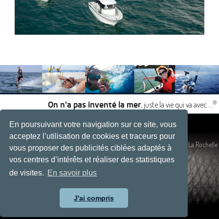
®
, juste la vie qui va avec ...
On n'a pas inventé la mer
En poursuivant votre navigation sur ce site, vous
|
|
acceptez l’utilisation de cookies et traceurs pour
Plan du site
- Site réalisé par
Développement web, La Rochelle
vous proposer des publicités ciblées adaptés à
vos centres d’intérêts et réaliser des statistiques
de visites.
En savoir plus
J'ai compris