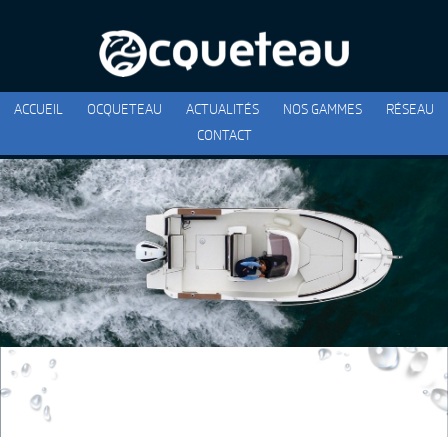
ACCUEIL
OCQUETEAU
ACTUALITÉS
NOS GAMMES
RÉSEAU
CONTACT