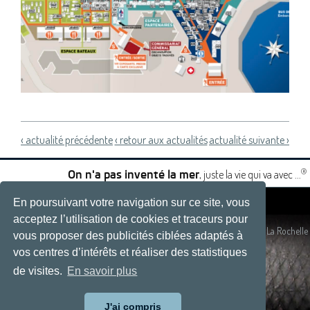
‹ actualité précédente
‹ retour aux actualités
actualité suivante ›
®
, juste la vie qui va avec ...
On n'a pas inventé la mer
En poursuivant votre navigation sur ce site, vous
|
|
acceptez l’utilisation de cookies et traceurs pour
Plan du site
- Site réalisé par
Développement web, La Rochelle
vous proposer des publicités ciblées adaptés à
vos centres d’intérêts et réaliser des statistiques
de visites.
En savoir plus
J'ai compris