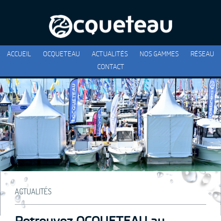
ACCUEIL
OCQUETEAU
ACTUALITÉS
NOS GAMMES
RÉSEAU
CONTACT
ACTUALITÉS