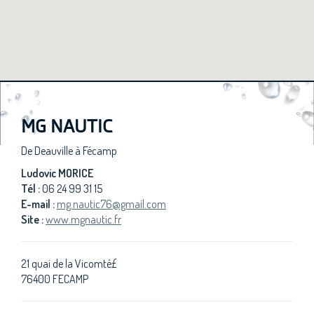
MG NAUTIC
De Deauville à Fécamp
Ludovic MORICE
Tél :
06 24 99 31 15
E-mail :
mg.nautic76@gmail.com
Site :
www.mgnautic.fr
21 quai de la Vicomté£
76400 FECAMP