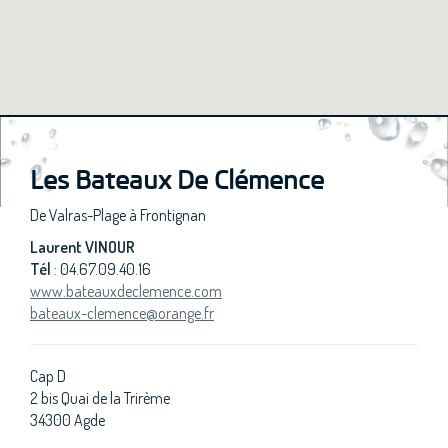
Les Bateaux De Clémence
De Valras-Plage à Frontignan
Laurent VINOUR
Tél
: 04.67.09.40.16
www.bateauxdeclemence.com
bateaux-clemence@orange.fr
Cap D
2 bis Quai de la Trirème
34300 Agde