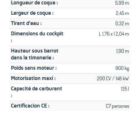
Longueur de coque :
5,99 m
Largeur de coque :
2,45 m
Tirant d'eau :
0,32 m
Dimensions du cockpit
L 1,76 x l 2,04 m
:
Hauteur sous barrot
1,90 m
dans la timonerie :
Poids sans moteur :
900 kg
Motorisation maxi :
200 CV / 148 kW
Capacité de carburant
135 l
:
Certificacion CE :
C7 persones